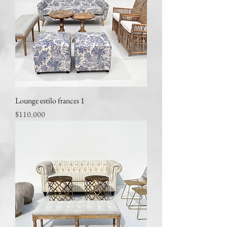
Lounge estilo frances 1
Precio
$110.000