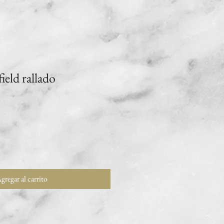
field rallado
gregar al carrito