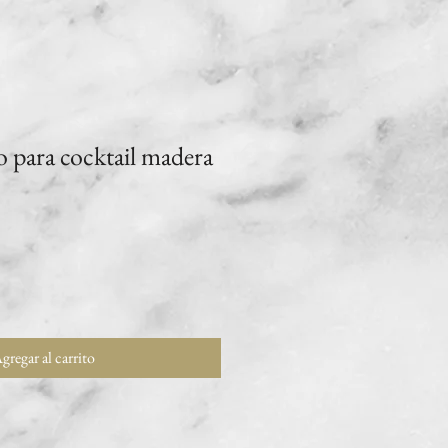
 para cocktail madera
gregar al carrito