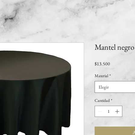
Mantel negro
Precio
$13.500
Material
*
Elegir
Cantidad
*
A