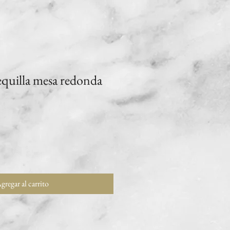
quilla mesa redonda
gregar al carrito