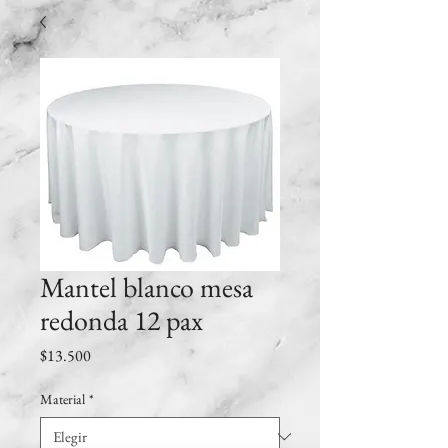
Mantel blanco mesa
redonda 12 pax
Precio
$13.500
Material
*