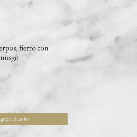
erpos, fierro con
 musgo
gregar al carrito